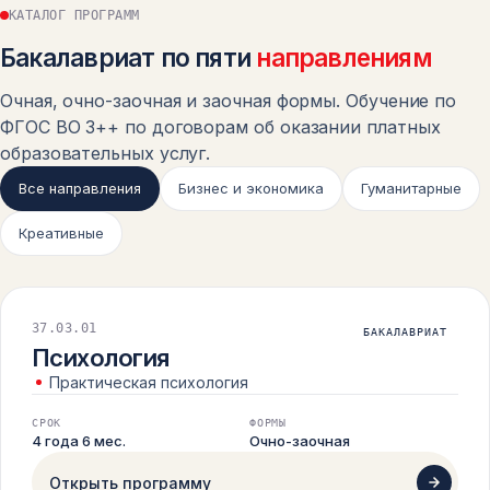
КАТАЛОГ ПРОГРАММ
ЛИЦЕНЗИЯ
ПРИЛОЖЕНИЕ К ЛИЦЕНЗИИ
Бакалавриат по пяти
направлениям
Очная, очно-заочная и заочная формы. Обучение по
ФГОС ВО 3++ по договорам об оказании платных
образовательных услуг.
Все направления
Бизнес и экономика
Гуманитарные
Креативные
37.03.01
БАКАЛАВРИАТ
Психология
Практическая психология
СРОК
ФОРМЫ
4 года 6 мес.
Очно-заочная
Открыть программу