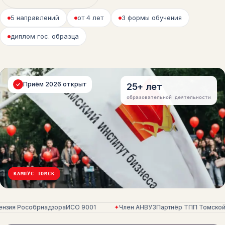
5 направлений
от 4 лет
3 формы обучения
диплом гос. образца
Приём 2026 открыт
25+ лет
образовательной деятельности
КАМПУС ТОМСК
ензия Рособрнадзора
ИСО 9001
✦
Член АНВУЗ
Партнёр ТПП Томской