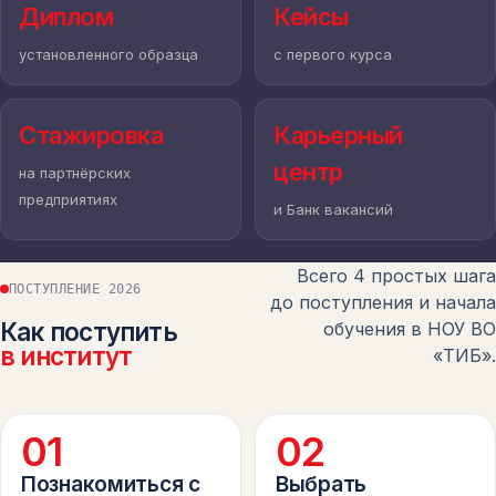
Диплом
Кейсы
установленного образца
с первого курса
Стажировка
Карьерный
центр
ТИБ
на партнёрских
предприятиях
и Банк вакансий
Всего 4 простых шага
ПОСТУПЛЕНИЕ 2026
до поступления и начала
Как поступить
обучения в НОУ ВО
в институт
«ТИБ».
0
1
0
2
Познакомиться с
Выбрать