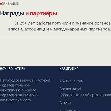
ПРИЗНАНИЕ
Награды
и партнёры
За 25+ лет работы получили признание органов
власти, ассоциаций и международных партнёров.
№
02
№
03
НОУ ВО «ТИБ»
НАВИГАЦИЯ
Негосударственное (частное)
Абитуриентам
образовательное
Сведения об
учреждение высшего
образовательной организации
образования «Томский
институт бизнеса»
О вузе
Контакты