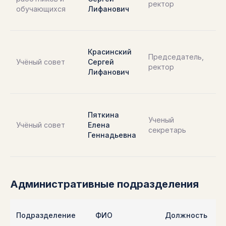
ректор
обучающихся
Лифанович
За
1Б
63
Красинский
То
Председатель,
Учёный совет
Сергей
ул.
ректор
Лифанович
За
1Б
63
Пяткина
То
Ученый
Учёный совет
Елена
ул.
секретарь
Геннадьевна
За
1Б
Административные подразделения
Подразделение
ФИО
Должность