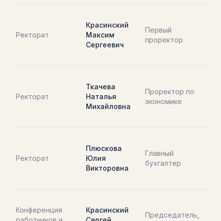
63
Красинский
То
Первый
Ректорат
Максим
ул.
проректор
Сергеевич
За
1Б
63
Ткачева
То
Проректор по
Ректорат
Наталья
ул.
экономике
Михайловна
За
1Б
63
Плюскова
То
Главный
Ректорат
Юлия
ул.
бухгалтер
Викторовна
За
1Б
63
Конференция
Красинский
То
Председатель,
работников и
Сергей
ул.