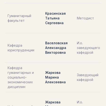
Красинская
Гуманитарный
Татьяна
Методист
факультет
Сергеевна
Васеловская
И.о.
Кафедра
Александра
заведующего
юриспруденции
Викторовна
кафедрой
Кафедра
гуманитарных и
Жаркова
Заведующий
социально-
Марина
кафедрой
экономических
Алексеевна
дисциплин
Жаркова
И.о.