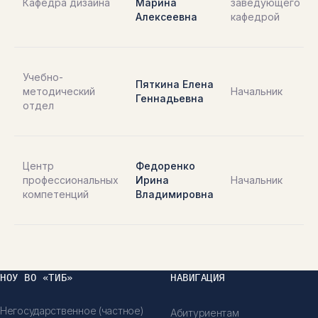
Кафедра дизайна
Марина
заведующего
Алексеевна
кафедрой
Учебно-
Пяткина Елена
методический
Начальник
Геннадьевна
отдел
Центр
Федоренко
профессиональных
Ирина
Начальник
компетенций
Владимировна
НОУ ВО «ТИБ»
НАВИГАЦИЯ
Негосударственное (частное)
Абитуриентам