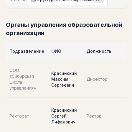
PDF
Органы управления образовательной
организации
Подразделение
ФИО
Должность
Ад
63
ООО
Красинский
То
«Сибирская
Максим
Директор
ул.
школа
Сергеевич
За
управления»
1Б
63
Красинский
То
Ректорат
Сергей
Ректор
ул.
Лифанович
За
1Б