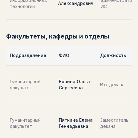
информационных
администратор
Александрович
технологий
ИС
Факультеты, кафедры и отделы
Подразделение
ФИО
Должность
Гуманитарный
Борина Ольга
И.о. декана
факультет
Сергеевна
Гуманитарный
Пяткина Елена
Заместитель
факультет
Геннадьевна
декана