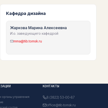
Кафедра дизайна
Жаркова Марина Алексеевна
И.о. заведующего кафедрой
mma@tib.tomsk.ru
ИЗАЦИИ
КОНТАКТЫ
и органы управления
8 (3822) 53-00-87
ние
office@tib.tomsk.ru
еский состав