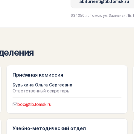
abiturient@tib.tomsk.ru
634050, г. Томск, ул. Заливная, 1
деления
Приёмная комиссия
Бурыхина Ольга Сергеевна
Ответственный секретарь
boc@tib.tomsk.ru
Учебно-методический отдел