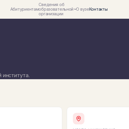
Сведения об
Абитуриентам
образовательной
О вузе
Контакты
организации
й института.