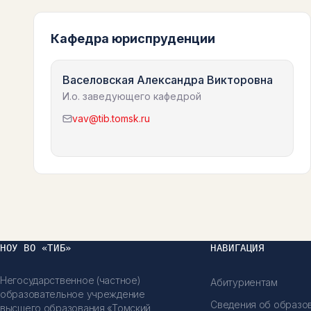
Кафедра юриспруденции
Васеловская Александра Викторовна
И.о. заведующего кафедрой
vav@tib.tomsk.ru
НОУ ВО «ТИБ»
НАВИГАЦИЯ
Негосударственное (частное)
Абитуриентам
образовательное учреждение
Сведения об образо
высшего образования «Томский